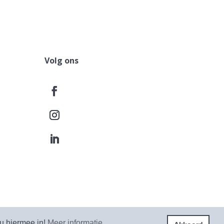
Volg ons
acy Statement
Algemene voorwaarden
 u hiermee in!
Meer informatie