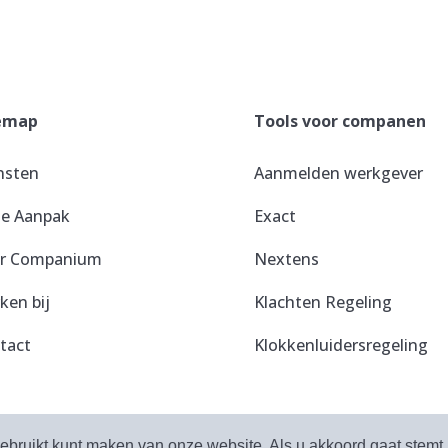
emap
Tools voor companen
nsten
Aanmelden werkgever
e Aanpak
Exact
r Companium
Nextens
ken bij
Klachten Regeling
tact
Klokkenluidersregeling
uden.
Priv
gebruikt kunt maken van onze website. Als u akkoord gaat stemt