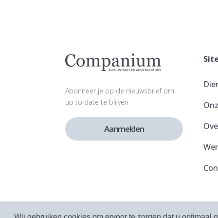
Sit
Die
Abonneer je op de nieuwsbrief om
up to date te blijven
Onz
Ove
Aanmelden
Wer
Con
2026 Companium. Alle rechten voorbeho
Wij gebruiken cookies om ervoor te zorgen dat u optimaal 