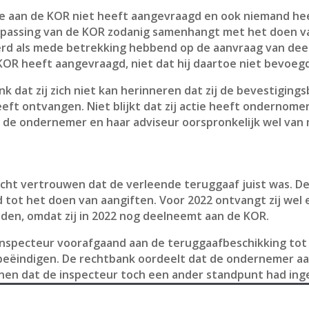
me aan de KOR niet heeft aangevraagd en ook niemand he
epassing van de KOR zodanig samenhangt met het doen v
d als mede betrekking hebbend op de aanvraag van dee
 KOR heeft aangevraagd, niet dat hij daartoe niet bevoeg
k dat zij zich niet kan herinneren dat zij de bevestigings
heeft ontvangen. Niet blijkt dat zij actie heeft onderno
at de ondernemer en haar adviseur oorspronkelijk wel va
ht vertrouwen dat de verleende teruggaaf juist was. De 
tot het doen van aangiften. Voor 2022 ontvangt zij wel 
onden, omdat zij in 2022 nog deelneemt aan de KOR.
e inspecteur voorafgaand aan de teruggaafbeschikking to
eëindigen. De rechtbank oordeelt dat de ondernemer aa
enen dat de inspecteur toch een ander standpunt had in