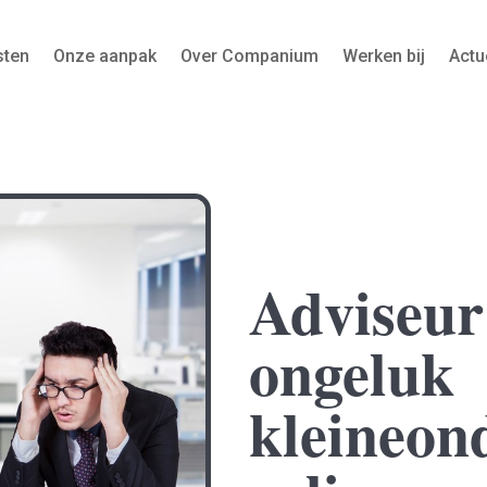
sten
Onze aanpak
Over Companium
Werken bij
Actu
Adviseur
ongeluk
kleineon