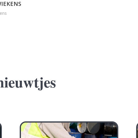
IEKENS
ens
nieuwtjes