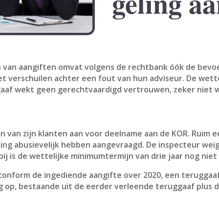
geling a
 van aangiften omvat volgens de rechtbank óók de bevo
 verschuilen achter een fout van hun adviseur. De wettel
ggaaf wekt geen gerechtvaardigd vertrouwen, zeker niet
n van zijn klanten aan voor deelname aan de KOR. Ruim ee
ling abusievelijk hebben aangevraagd. De inspecteur weig
bij is de wettelijke minimumtermijn van drie jaar nog nie
conform de ingediende aangifte over 2020, een teruggaaf.
g op, bestaande uit de eerder verleende teruggaaf plus 