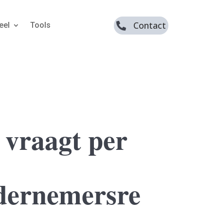
Contact
eel
Tools

 vraagt per
dernemersre