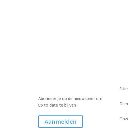
Harm Wiekens
Harm Wiekens
Harm Wiekens
Sit
Abonneer je op de nieuwsbrief om
Dien
up to date te blijven
Onz
Aanmelden