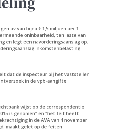
eling
en bv van bijna € 1,5 miljoen per 1
vermeende oninbaarheid, ten laste van
ng en legt een navorderingsaanslag op.
rderingsaanslag inkomstenbelasting
t dat de inspecteur bij het vaststellen
untverzoek in de vpb-aangifte
rechtbank wijst op de correspondentie
2015 is genomen" en "het feit heeft
bekrachtiging in de AVA van 4 november
d, maakt gelet op de feiten