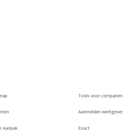
emap
Tools voor companen
sten
Aanmelden werkgever
e Aanpak
Exact