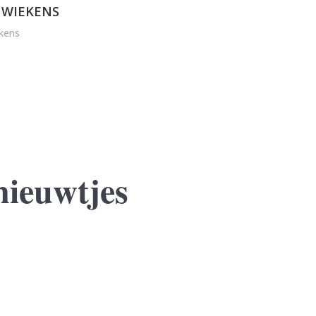
 WIEKENS
kens
nieuwtjes