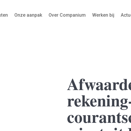
sten
Onze aanpak
Over Companium
Werken bij
Actu
Afwaarde
rekening
courants