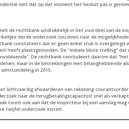
entie niet dat op dat moment het besluit pas is genom
t de rechtbank uitdrukkelijk in het voordeel van de insp
nkelijke derde onderzoek zou doen naar de mogelijkhede
tbank constateert dat er geen enkel stuk is overgelegd w
eit heeft plaatsgevonden. De "enkele blote stelling" dat 
nvoldoende". De rechtbank concludeert daarom dat "het 
e redenen, maar in de betrekkingen met belanghebbende al
 winstuitdeling in 2015.
het lichtvaardig afwaarderen van rekening-courantvorder
erzoek naar de terugbetalingscapaciteit snel als verkapt
aak toont ook aan dat de inspecteur bij een aanslag mag
ke twijfel onderzoek instelt.