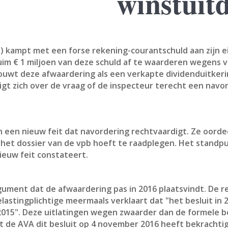
winstuitd
kampt met een forse rekening-courantschuld aan zijn eig
ruim € 1 miljoen van deze schuld af te waarderen wegens 
ouwt deze afwaardering als een verkapte dividenduitkeri
gt zich over de vraag of de inspecteur terecht een navo
een nieuw feit dat navordering rechtvaardigt. Ze oordeel
 het dossier van de vpb hoeft te raadplegen. Het standp
ieuw feit constateert.
gument dat de afwaardering pas in 2016 plaatsvindt. De 
lastingplichtige meermaals verklaart dat "het besluit in 
 2015". Deze uitlatingen wegen zwaarder dan de formele 
t de AVA dit besluit op 4 november 2016 heeft bekrachtig