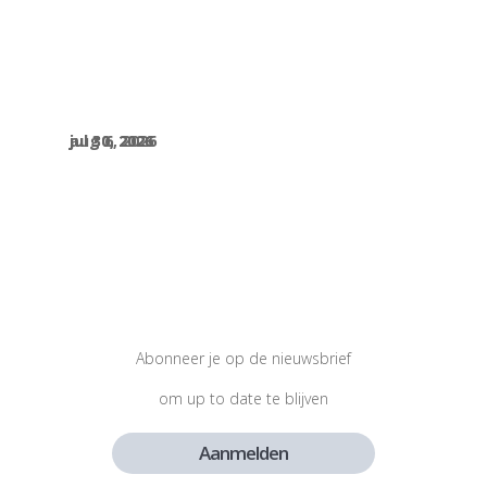
aug 6, 2026
jul 30, 2026
jul 30, 2026
Abonneer je op de nieuwsbrief
om up to date te blijven
Aanmelden