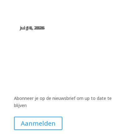
aug 6, 2026
jul 30, 2026
jul 30, 2026
Abonneer je op de nieuwsbrief om up to date te
blijven
Aanmelden