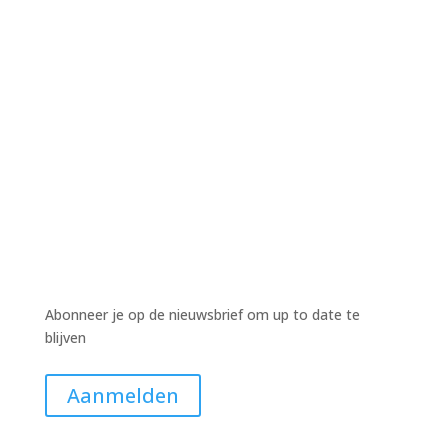
Harm Wiekens
Harm Wiekens
Harm Wiekens
Abonneer je op de nieuwsbrief om up to date te
blijven
Aanmelden