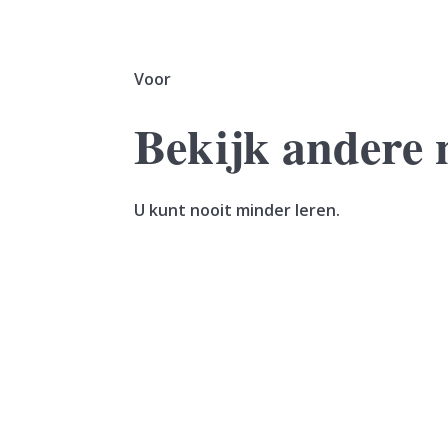
Voor
Bekijk andere 
U kunt nooit minder leren.
Een vrouw verkoopt haar woning. In hetzelfde
geleverd. De vrouw maakt de koopsom in...