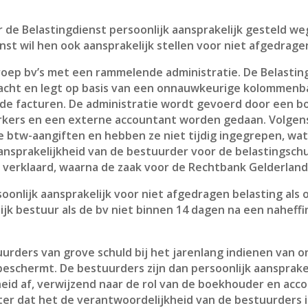
r de Belastingdienst persoonlijk aansprakelijk gesteld we
nst wil hen ook aansprakelijk stellen voor niet afgedrage
oep bv’s met een rammelende administratie. De Belastin
cht en legt op basis van een onnauwkeurige kolommenba
 de facturen. De administratie wordt gevoerd door een b
kers en een externe accountant worden gedaan. Volgens
 btw-aangiften en hebben ze niet tijdig ingegrepen, wat 
e aansprakelijkheid van de bestuurder voor de belastings
 verklaard, waarna de zaak voor de Rechtbank Gelderlan
oonlijk aansprakelijk voor niet afgedragen belasting als o
k bestuur als de bv niet binnen 14 dagen na een naheffi
urders van grove schuld bij het jarenlang indienen van o
eschermt. De bestuurders zijn dan persoonlijk aansprakel
eid af, verwijzend naar de rol van de boekhouder en acco
er dat het de verantwoordelijkheid van de bestuurders is