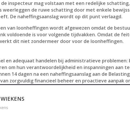
t de inspecteur mag volstaan met een redelijke schatting,
s weerleggen de ruwe schatting door met enkele bewijs
eft. De naheffingsaanslag wordt op dit punt verlaagd.
talen van loonheffingen wordt afgewezen omdat de bestu
k voldoende is voor volgende tijdvakken. Omdat de feit
erkt dit niet zondermeer door voor de loonheffingen.
el en adequaat handelen bij administratieve problemen: 
n om hun verantwoordelijkheid en inspanningen aan te t
nnen 14 dagen na een naheffingsaanslag aan de Belasting
 van zorgvuldig financieel beheer en proactieve aanpak o
 WIEKENS
kens