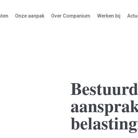
sten
Onze aanpak
Over Companium
Werken bij
Actu
Bestuurd
aansprak
belastin