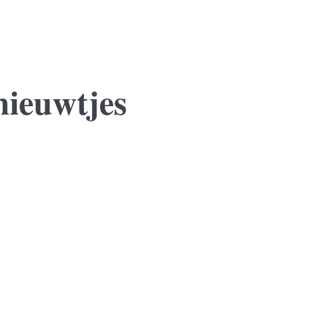
nieuwtjes
 jaar sluit zij een voorlopige koopovereenkomst voor een nieuwe won