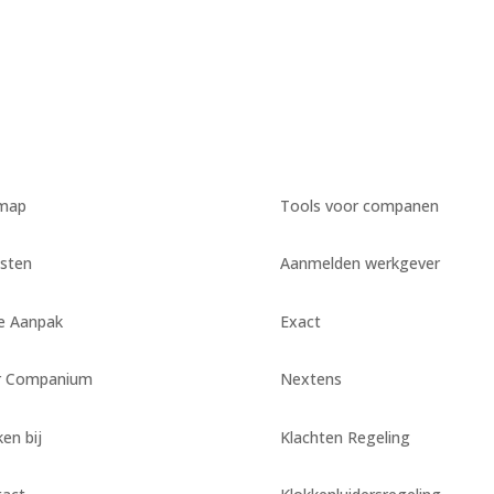
emap
Tools voor companen
sten
Aanmelden werkgever
e Aanpak
Exact
r Companium
Nextens
en bij
Klachten Regeling