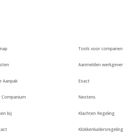
emap
Tools voor companen
sten
Aanmelden werkgever
e Aanpak
Exact
r Companium
Nextens
en bij
Klachten Regeling
tact
Klokkenluidersregeling