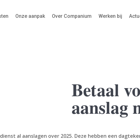
sten
Onze aanpak
Over Companium
Werken bij
Actu
Betaal v
aanslag n
dienst al aanslagen over 2025. Deze hebben een dagtekeni