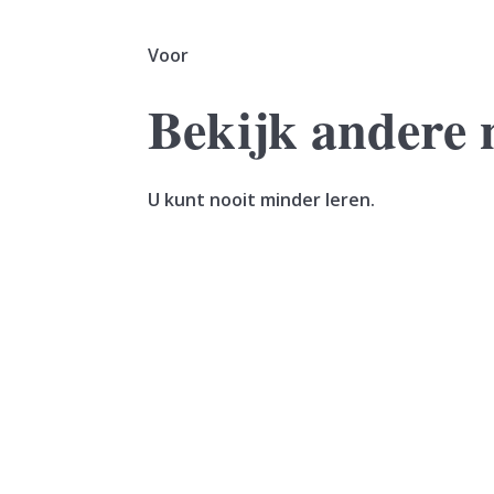
Voor
Bekijk andere 
U kunt nooit minder leren.
Een vrouw verkoopt haar woning. In hetzelfde
geleverd. De vrouw maakt de koopsom in...