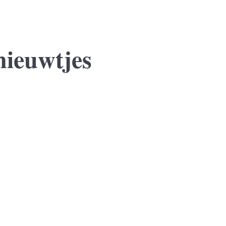
nieuwtjes
 jaar sluit zij een voorlopige koopovereenkomst voor een nieuwe won