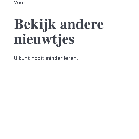
Voor
Bekijk andere
nieuwtjes
U kunt nooit minder leren.
Een vrouw verkoopt haar woning. In hetzelfde
jaar sluit zij een voorlopige koopovereenkomst
voor een nieuwe woning. Deze wordt het jaar