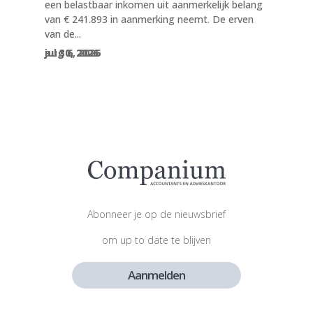
een belastbaar inkomen uit aanmerkelijk belang
van € 241.893 in aanmerking neemt. De erven
van de...
aug 6, 2026
jul 30, 2026
jul 30, 2026
Abonneer je op de nieuwsbrief
om up to date te blijven
Aanmelden