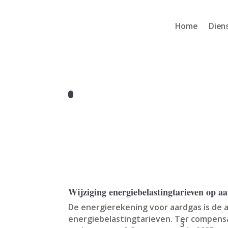
Home
Dien
Wijziging energiebelastingtarieven op a
De energierekening voor aardgas is de 
energiebelastingtarieven. Ter compensa
3