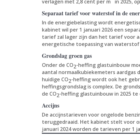
verlagen met 2,8 cent per m
in 2025, o
Separaat tarief voor waterstof in de ener
In de energiebelasting wordt energetisc
kabinet wil per 1 januari 2026 een sepa
tarief zal lager zijn dan het tarief v
energetische toepassing van waterstof 
Grondslag groen gas
Onder de CO
-heffing glastuinbouw moe
2
aantal normaalkubiekemeters aardgas da
huidige CO
-heffing wordt ook het gebr
2
heffingsgrondslag is complex. De grond
de CO
-heffing glastuinbouw in 2025 te
2
Accijns
De accijnstarieven voor ongelode benzine,
teruggedraaid. Het kabinet stelt voor 
januari 2024 worden de tarieven per 1 j