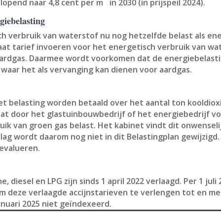
plopend naar 4,8 cent per m
in 2030 (in prijspeil 2024).
giebelasting
h verbruik van waterstof nu nog hetzelfde belast als en
raat tarief invoeren voor het energetisch verbruik van wa
oor aardgas. Daarmee wordt voorkomen dat de energiebela
waar het als vervanging kan dienen voor aardgas.
t belasting worden betaald over het aantal ton kooldioxi
t door het glastuinbouwbedrijf of het energiebedrijf vo
uik van groen gas belast. Het kabinet vindt dit onwenseli
slag wordt daarom nog niet in dit Belastingplan gewijzig
 evalueren.
 diesel en LPG zijn sinds 1 april 2022 verlaagd. Per 1 juli 
om deze verlaagde accijnstarieven te verlengen tot en me
anuari 2025 niet geïndexeerd.