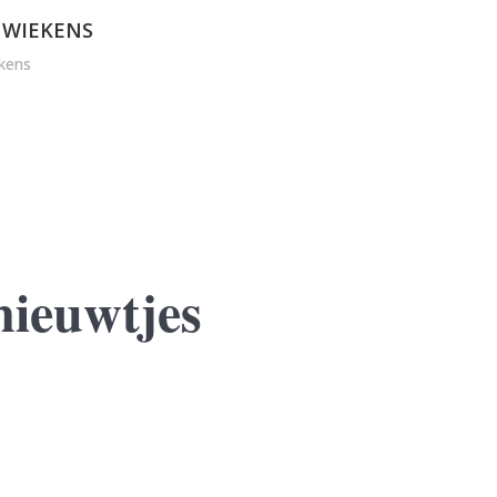
 WIEKENS
kens
nieuwtjes