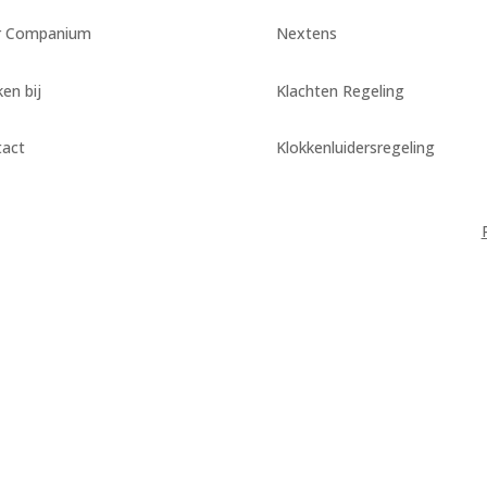
r Companium
Nextens
en bij
Klachten Regeling
tact
Klokkenluidersregeling