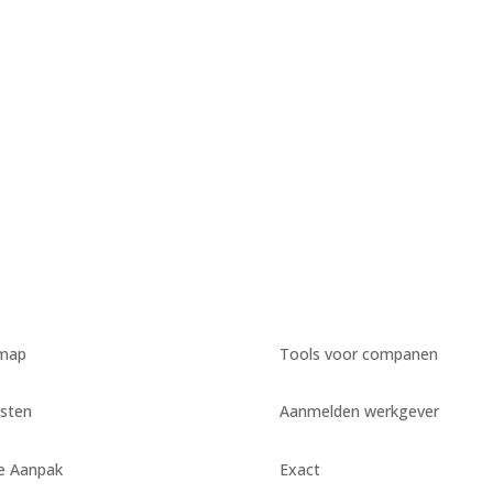
emap
Tools voor companen
sten
Aanmelden werkgever
e Aanpak
Exact