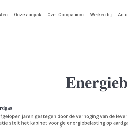
sten
Onze aanpak
Over Companium
Werken bij
Actu
Energieb
ardgas
afgelopen jaren gestegen door de verhoging van de leve
tie stelt het kabinet voor de energiebelasting op aardga
3