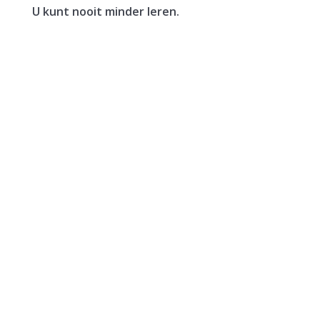
U kunt nooit minder leren.
Een vrouw verkoopt haar woning. In hetzelfde
jaar sluit zij een voorlopige koopovereenkomst
voor een nieuwe woning. Deze wordt het jaar
erna, in januari, geleverd. De vrouw maakt de
koopsom in...