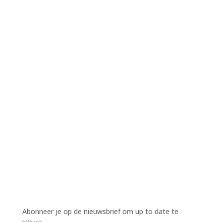
Harm Wiekens
Harm Wiekens
Harm Wiekens
Abonneer je op de nieuwsbrief om up to date te