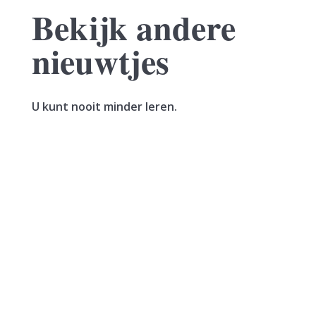
Bekijk andere
nieuwtjes
U kunt nooit minder leren.
Een vrouw verkoopt haar woning. In hetzelfde
jaar sluit zij een voorlopige koopovereenkomst
voor een nieuwe woning. Deze wordt het jaar
erna, in januari, geleverd. De vrouw maakt de
koopsom in...