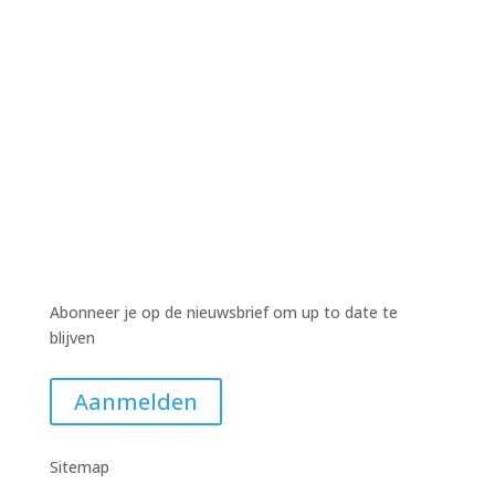
Harm Wiekens
Harm Wiekens
Harm Wiekens
Abonneer je op de nieuwsbrief om up to date te
blijven
Aanmelden
Sitemap