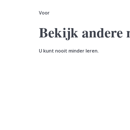
Voor
Bekijk andere 
U kunt nooit minder leren.
Een vrouw verkoopt haar woning. In hetzelfde
geleverd. De vrouw maakt de koopsom in...