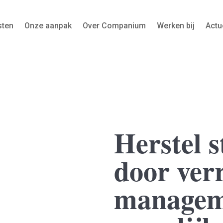
sten
Onze aanpak
Over Companium
Werken bij
Actu
Herstel 
door ver
manageme