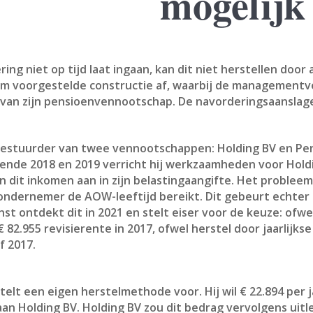
mogelijk
ing niet op tijd laat ingaan, kan dit niet herstellen do
em voorgestelde constructie af, waarbij de managementv
an zijn pensioenvennootschap. De navorderingsaanslagen 
 bestuurder van twee vennootschappen: Holding BV en Pens
rende 2018 en 2019 verricht hij werkzaamheden voor Hol
 dit inkomen aan in zijn belastingaangifte. Het problee
 ondernemer de AOW-leeftijd bereikt. Dit gebeurt echter 
st ontdekt dit in 2021 en stelt eiser voor de keuze: ofwe
 82.955 revisierente in 2017, ofwel herstel door jaarlijk
f 2017.
telt een eigen herstelmethode voor. Hij wil € 22.894 per 
 Holding BV. Holding BV zou dit bedrag vervolgens uitl