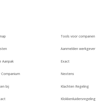
emap
Tools voor companen
sten
Aanmelden werkgever
e Aanpak
Exact
r Companium
Nextens
en bij
Klachten Regeling
tact
Klokkenluidersregeling