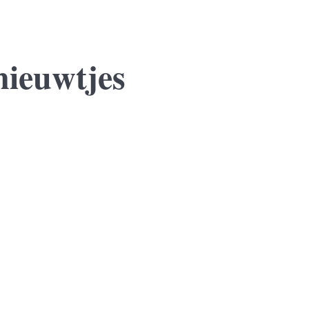
nieuwtjes
 jaar sluit zij een voorlopige koopovereenkomst voor een nieuwe won