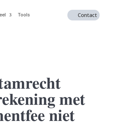
Contact
eel
Tools
stamrecht
rekening met
ntfee niet