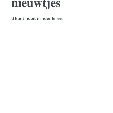
nieuwtjes
U kunt nooit minder leren.
Een vrouw verkoopt haar woning. In hetzelfde
jaar sluit zij een voorlopige koopovereenkomst
voor een nieuwe woning. Deze wordt het jaar
erna, in januari, geleverd. De vrouw maakt de
koopsom in...