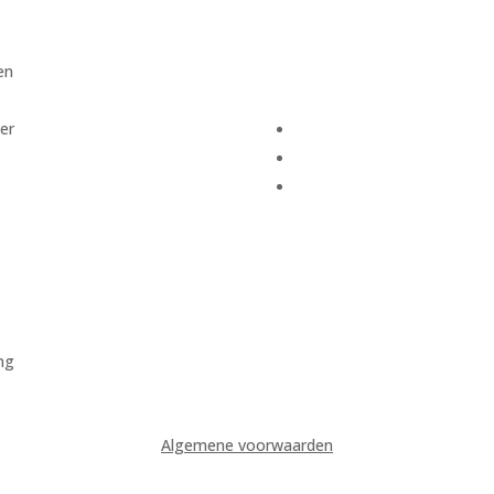
en
er
ing
Algemene voorwaarden