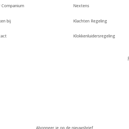
r Companium
Nextens
en bij
Klachten Regeling
tact
Klokkenluidersregeling
Abonneer je op de nieuwsbrief