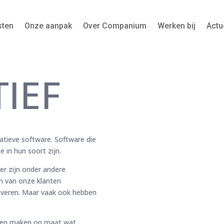
sten
Onze aanpak
Over Companium
Werken bij
Actu
IEF
atieve software. Software die
 in hun soort zijn.
er zijn onder andere
n van onze klanten
everen. Maar vaak ook hebben
n en maken op maat wat