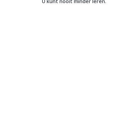
U kunt nooit minder leren.
Een vrouw verkoopt haar woning. In hetzelfde
geleverd. De vrouw maakt de koopsom in...