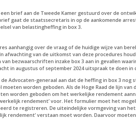
t een brief aan de Tweede Kamer gestuurd over de ontwik
 brief gaat de staatssecretaris in op de aankomende arre
lsel van belastingheffing in box 3.
es aanhangig over de vraag of de huidige wijze van berek
In afwachting van de uitkomst van deze procedures houd
n van bezwaarschriften inzake box 3 aan in gevallen waar
ht in augustus of september 2024 uitspraak te doen in 
 de Advocaten-generaal aan dat de heffing in box 3 nog st
el moeten worden geboden. Als de Hoge Raad de lijn van d
eten worden geboden om het werkelijke rendement aanne
af werkelijk rendement’ voor. Het formulier moet het mog
erd te registreren. De uiteindelijke vormgeving van het 
lijk rendement’ verstaan moet worden. Daarvoor moeten