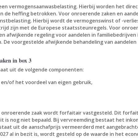
s een vermogensaanwasbelasting. Hierbij worden het dir
 de heffing betrokken. Voor onroerende zaken en aandel
belasting. Hierbij wordt de vermogenswinst of -verlies b
trijd zijn met de Europese staatssteunregels. Voor onroe
n. Een afwijkende regeling voor aandelen in familiebedrijve
. De voorgestelde afwijkende behandeling van aandelen 
aken in box 3
taat uit de volgende componenten:
t en/of het voordeel van eigen gebruik,
 onroerende zaak wordt forfaitair vastgesteld. Dit forfa
it is nog niet bepaald. Bij vervreemding bestaat het in
 bestaat uit de aanschafprijs vermeerderd met aangebracht
27 al in bezit is, wordt gesteld op de waarde in het econ