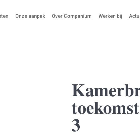
sten
Onze aanpak
Over Companium
Werken bij
Actu
Kamerbri
toekomsti
3