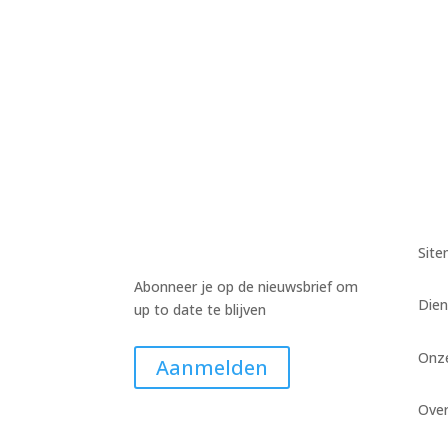
Harm Wiekens
Harm Wiekens
Harm Wiekens
Sit
Abonneer je op de nieuwsbrief om
Dien
up to date te blijven
Onz
Aanmelden
Ove