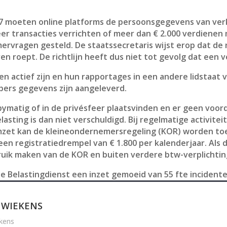
C 7 moeten online platforms de persoonsgegevens van ve
eer transacties verrichten of meer dan € 2.000 verdienen
mervragen gesteld. De staatssecretaris wijst erop dat de r
ven roept. De richtlijn heeft dus niet tot gevolg dat een
 actief zijn en hun rapportages in een andere lidstaat v
ers gegevens zijn aangeleverd.
bymatig of in de privésfeer plaatsvinden en er geen voor
asting is dan niet verschuldigd. Bij regelmatige activi
 omzet kan de kleineondernemersregeling (KOR) worden t
n registratiedrempel van € 1.800 per kalenderjaar. Als 
ik maken van de KOR en buiten verdere btw-verplichting
j de Belastingdienst een inzet gemoeid van 55 fte incidente
 WIEKENS
kens