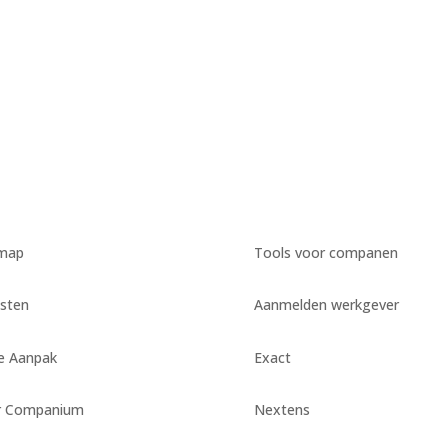
emap
Tools voor companen
sten
Aanmelden werkgever
e Aanpak
Exact
r Companium
Nextens