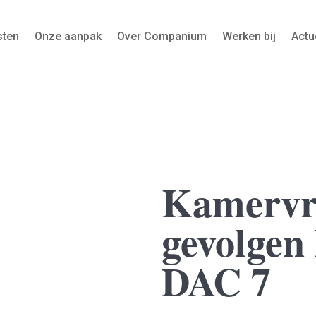
sten
Onze aanpak
Over Companium
Werken bij
Actu
Kamervra
gevolgen 
DAC 7