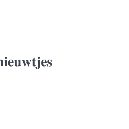
nieuwtjes
 jaar sluit zij een voorlopige koopovereenkomst voor een nieuwe won