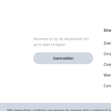
Sit
Abonneer je op de nieuwsbrief om
Die
up to date te blijven
Onz
Aanmelden
Ove
Wer
Con
2026 Companium. Alle rechten voorbeho
Wij gebruiken cookies om ervoor te zorgen dat u optimaal 