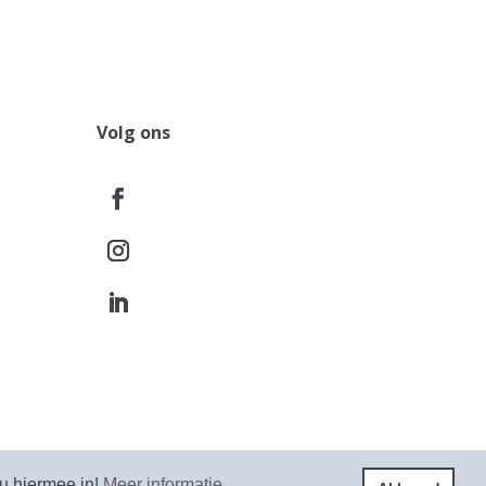
Volg ons
acy Statement
Algemene voorwaarden
 u hiermee in!
Meer informatie