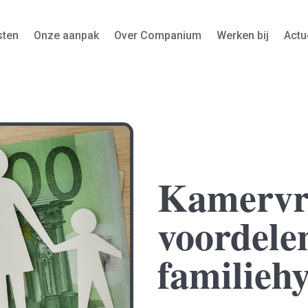
sten
Onze aanpak
Over Companium
Werken bij
Actu
Kamervr
voordele
familieh