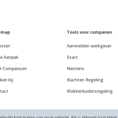
emap
Tools voor companen
nsten
Aanmelden werkgever
e Aanpak
Exact
r Companium
Nextens
ken bij
Klachten Regeling
tact
Klokkenluidersregeling
uden.
Priv
gebruikt kunt maken van onze website. Als u akkoord gaat stemt