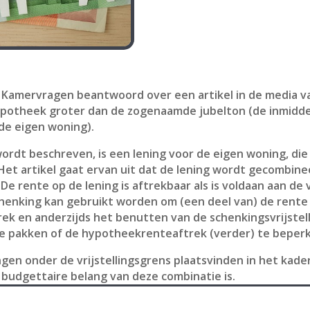
t Kamervragen beantwoord over een artikel in de media 
ehypotheek groter dan de zogenaamde jubelton (de inmidd
de eigen woning).
wordt beschreven, is een lening voor de eigen woning, die
Het artikel gaat ervan uit dat de lening wordt gecombine
De rente op de lening is aftrekbaar als is voldaan aan d
henking kan gebruikt worden om (een deel van) de rente 
ek en anderzijds het benutten van de schenkingsvrijstell
e pakken of de hypotheekrenteaftrek (verder) te beper
gen onder de vrijstellingsgrens plaatsvinden in het kade
 budgettaire belang van deze combinatie is.