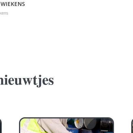
 WIEKENS
kens
nieuwtjes