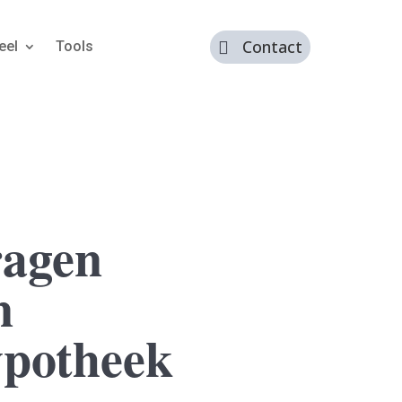
Contact
eel
Tools

agen
n
ypotheek