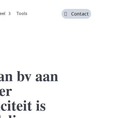
Contact
eel
Tools

an bv aan
er
iteit is