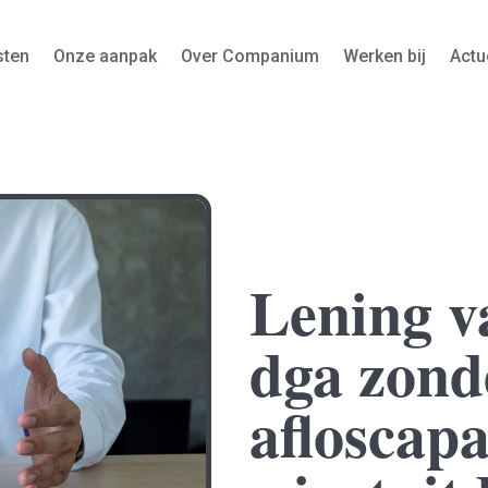
sten
Onze aanpak
Over Companium
Werken bij
Actu
Lening v
dga zond
afloscapac