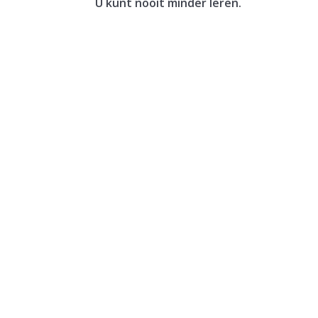
U kunt nooit minder leren.
De bevoegdheid om een navorderingsaanslag op
wordt deze termijn verlengd met het verleend