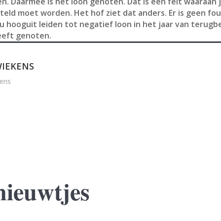
. Daarmee is het loon genoten. Dat is een feit waaraan j
rsteld moet worden. Het hof ziet dat anders. Er is geen f
 hooguit leiden tot negatief loon in het jaar van terugbet
heeft genoten.
IEKENS
ens
nieuwtjes