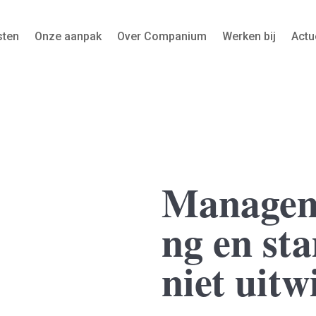
sten
Onze aanpak
Over Companium
Werken bij
Actu
Managem
ng en sta
niet uitw