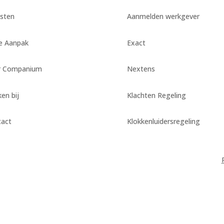
sten
Aanmelden werkgever
e Aanpak
Exact
r Companium
Nextens
en bij
Klachten Regeling
tact
Klokkenluidersregeling