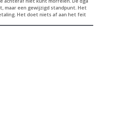
e achteraf niet kunt morrelen. De dga
out, maar een gewijzigd standpunt. Het
aling. Het doet niets af aan het feit