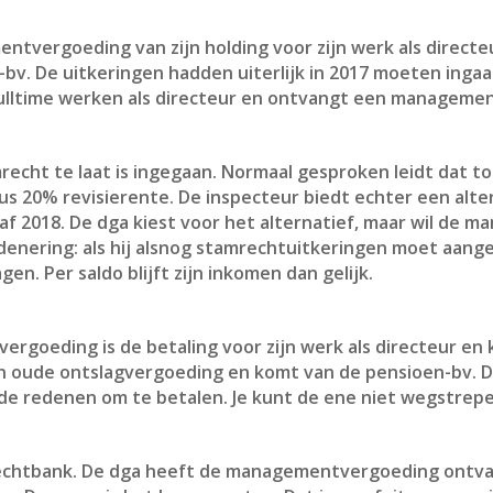
tvergoeding van zijn holding voor zijn werk als directeu
bv. De uitkeringen hadden uiterlijk in 2017 moeten ingaan
 fulltime werken als directeur en ontvangt een managemen
echt te laat is ingegaan. Normaal gesproken leidt dat to
us 20% revisierente. De inspecteur biedt echter een alter
af 2018. De dga kiest voor het alternatief, maar wil de
enering: als hij alsnog stamrechtuitkeringen moet aangev
. Per saldo blijft zijn inkomen dan gelijk.
rgoeding is de betaling voor zijn werk als directeur en 
ijn oude ontslagvergoeding en komt van de pensioen-bv. Di
e redenen om te betalen. Je kunt de ene niet wegstrep
rechtbank. De dga heeft de managementvergoeding ontva