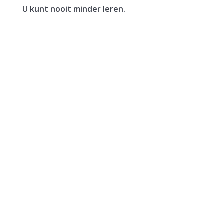
U kunt nooit minder leren.
Een vrouw verkoopt haar woning. In hetzelfde
jaar sluit zij een voorlopige koopovereenkomst
voor een nieuwe woning. Deze wordt het jaar
erna, in januari, geleverd. De vrouw maakt de
koopsom in...