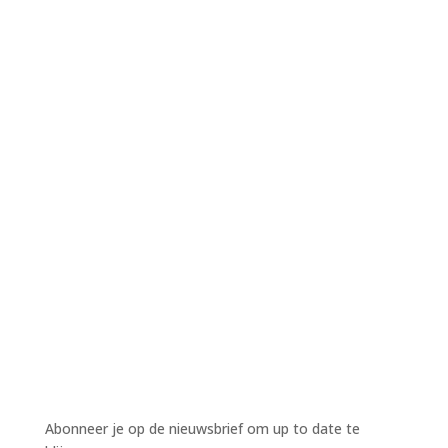
Harm Wiekens
Harm Wiekens
Harm Wiekens
Abonneer je op de nieuwsbrief om up to date te