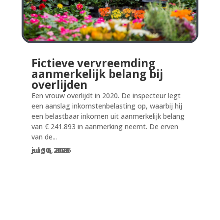
Fictieve vervreemding
aanmerkelijk belang bij
overlijden
Een vrouw overlijdt in 2020. De inspecteur legt
een aanslag inkomstenbelasting op, waarbij hij
een belastbaar inkomen uit aanmerkelijk belang
van € 241.893 in aanmerking neemt. De erven
van de...
aug 6, 2026
jul 30, 2026
jul 30, 2026