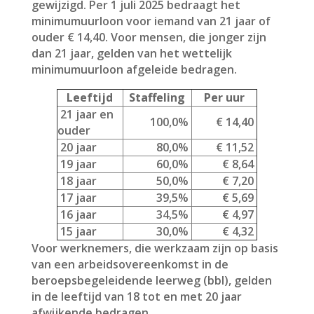
gewijzigd. Per 1 juli 2025 bedraagt het
minimumuurloon voor iemand van 21 jaar of
ouder € 14,40. Voor mensen, die jonger zijn
dan 21 jaar, gelden van het wettelijk
minimumuurloon afgeleide bedragen.
Leeftijd
Staffeling
Per uur
21 jaar en
100,0%
€ 14,40
ouder
20 jaar
80,0%
€ 11,52
19 jaar
60,0%
€ 8,64
18 jaar
50,0%
€ 7,20
17 jaar
39,5%
€ 5,69
16 jaar
34,5%
€ 4,97
15 jaar
30,0%
€ 4,32
Voor werknemers, die werkzaam zijn op basis
van een arbeidsovereenkomst in de
beroepsbegeleidende leerweg (bbl), gelden
in de leeftijd van 18 tot en met 20 jaar
afwijkende bedragen.