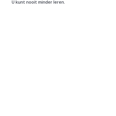
U kunt nooit minder leren.
Een vrouw verkoopt haar woning. In hetzelfde
jaar sluit zij een voorlopige koopovereenkomst
voor een nieuwe woning. Deze wordt het jaar
erna, in januari, geleverd. De vrouw maakt de
koopsom in...