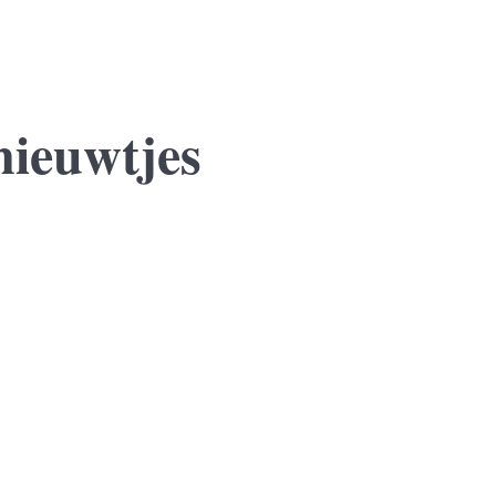
nieuwtjes
 jaar sluit zij een voorlopige koopovereenkomst voor een nieuwe won