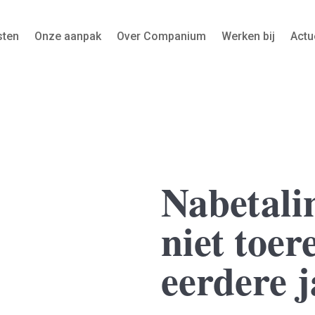
sten
Onze aanpak
Over Companium
Werken bij
Actu
Nabetali
niet toe
eerdere 