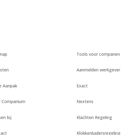
emap
Tools voor companen
sten
Aanmelden werkgever
e Aanpak
Exact
r Companium
Nextens
en bij
Klachten Regeling
tact
Klokkenluidersregeling