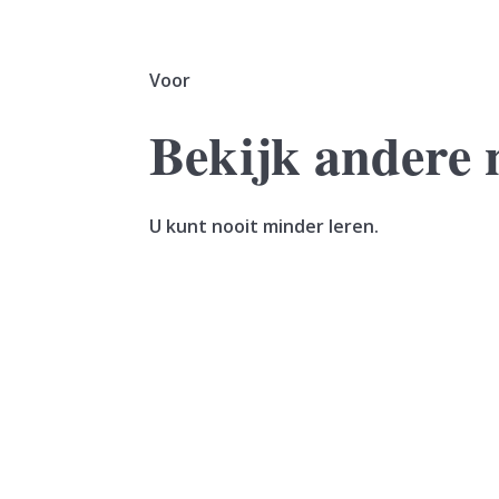
Voor
Bekijk andere 
U kunt nooit minder leren.
Een vrouw verkoopt haar woning. In hetzelfde
geleverd. De vrouw maakt de koopsom in...