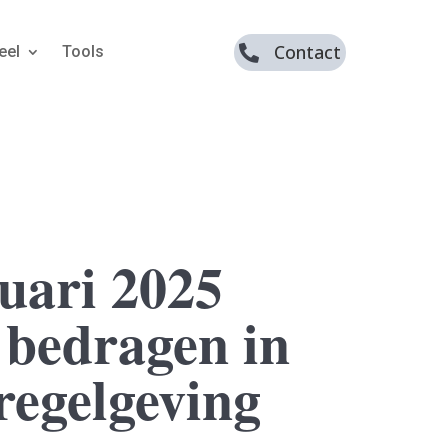
Contact
eel
Tools

nuari 2025
 bedragen in
egelgeving