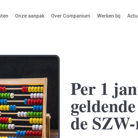
sten
Onze aanpak
Over Companium
Werken bij
Actu
Per 1 ja
geldende
de SZW-r