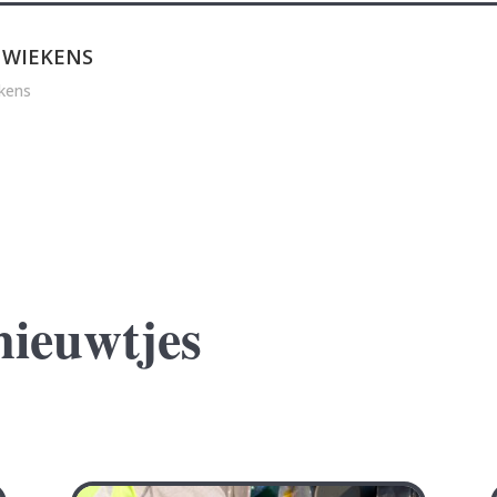
 WIEKENS
kens
nieuwtjes