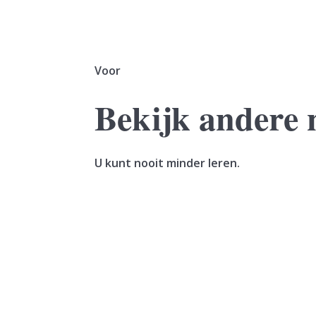
Voor
Bekijk andere 
U kunt nooit minder leren.
Een vrouw verkoopt haar woning. In hetzelfde
geleverd. De vrouw maakt de koopsom in...