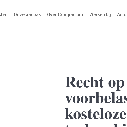
sten
Onze aanpak
Over Companium
Werken bij
Actu
Recht op
voorbelas
kosteloze