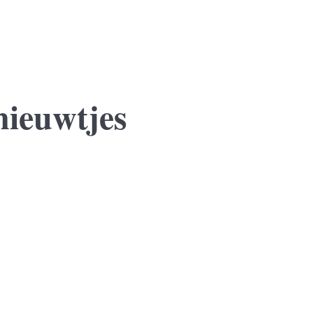
nieuwtjes
 jaar sluit zij een voorlopige koopovereenkomst voor een nieuwe won