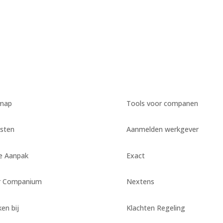
emap
Tools voor companen
sten
Aanmelden werkgever
e Aanpak
Exact
r Companium
Nextens
en bij
Klachten Regeling