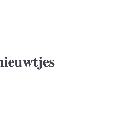
nieuwtjes
 jaar sluit zij een voorlopige koopovereenkomst voor een nieuwe won