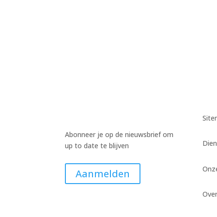
Harm Wiekens
Harm Wiekens
Harm Wiekens
Sit
Abonneer je op de nieuwsbrief om
Dien
up to date te blijven
Onz
Aanmelden
Ove