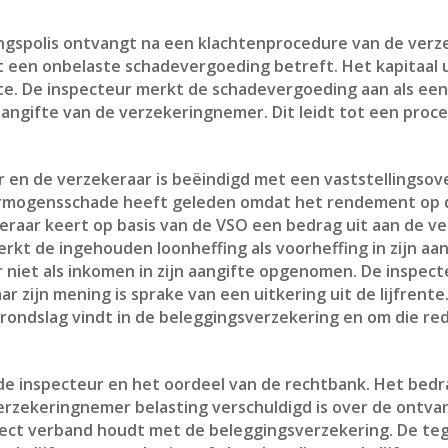
gspolis ontvangt na een klachtenprocedure van de verze
 een onbelaste schadevergoeding betreft. Het kapitaal 
te. De inspecteur merkt de schadevergoeding aan als een 
 aangifte van de verzekeringnemer. Dit leidt tot een proc
 en de verzekeraar is beëindigd met een vaststellingso
rmogensschade heeft geleden omdat het rendement op de
eraar keert op basis van de VSO een bedrag uit aan de 
rkt de ingehouden loonheffing als voorheffing in zijn aa
r niet als inkomen in zijn aangifte opgenomen. De inspec
aar zijn mening is sprake van een uitkering uit de lijfren
 grondslag vindt in de beleggingsverzekering en om die red
de inspecteur en het oordeel van de rechtbank. Het be
erzekeringnemer belasting verschuldigd is over de ontvan
rect verband houdt met de beleggingsverzekering. De te