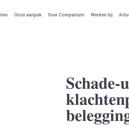
sten
Onze aanpak
Over Companium
Werken bij
Actu
Schade-u
klachten
beleggin