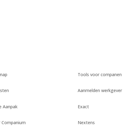
emap
Tools voor companen
sten
Aanmelden werkgever
e Aanpak
Exact
r Companium
Nextens