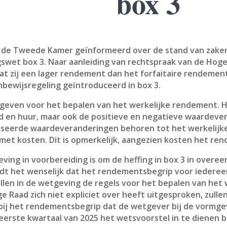
box 3
ft de Tweede Kamer geïnformeerd over de stand van zake
swet box 3. Naar aanleiding van rechtspraak van de Hog
at zij een lager rendement dan het forfaitaire rendeme
nbewijsregeling geïntroduceerd in box 3.
geven voor het bepalen van het werkelijke rendement. 
nd en huur, maar ook de positieve en negatieve waardev
seerde waardeveranderingen behoren tot het werkelijk
t kosten. Dit is opmerkelijk, aangezien kosten het ren
eving in voorbereiding is om de heffing in box 3 in ove
ndt het wenselijk dat het rendementsbegrip voor iedereen
llen in de wetgeving de regels voor het bepalen van he
aad zich niet expliciet over heeft uitgesproken, zulle
ij het rendementsbegrip dat de wetgever bij de vormgevin
t eerste kwartaal van 2025 het wetsvoorstel in te dienen