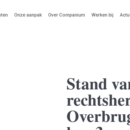
sten
Onze aanpak
Over Companium
Werken bij
Actu
Stand va
rechtsher
Overbru