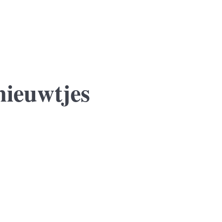
nieuwtjes
 jaar sluit zij een voorlopige koopovereenkomst voor een nieuwe won