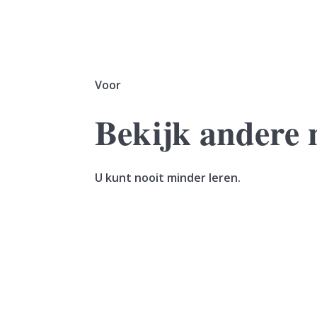
Voor
Bekijk andere 
U kunt nooit minder leren.
Een vrouw verkoopt haar woning. In hetzelfde
geleverd. De vrouw maakt de koopsom in...