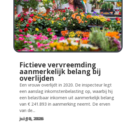
Fictieve vervreemding
aanmerkelijk belang bij
overlijden
Een vrouw overlijdt in 2020. De inspecteur legt
een aanslag inkomstenbelasting op, waarbij hij
een belastbaar inkomen uit aanmerkelijk belang
van € 241.893 in aanmerking neemt. De erven
van de...
aug 6, 2026
jul 30, 2026
jul 30, 2026