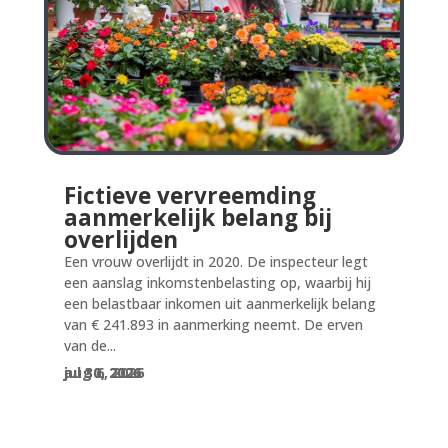
Fictieve vervreemding
aanmerkelijk belang bij
overlijden
Een vrouw overlijdt in 2020. De inspecteur legt
een aanslag inkomstenbelasting op, waarbij hij
een belastbaar inkomen uit aanmerkelijk belang
van € 241.893 in aanmerking neemt. De erven
van de...
aug 6, 2026
jul 30, 2026
jul 30, 2026