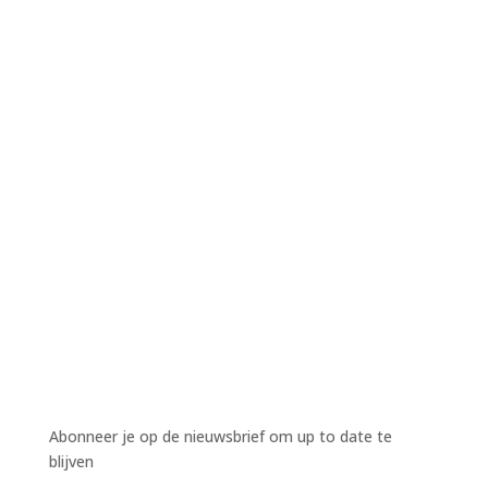
Harm Wiekens
Harm Wiekens
Harm Wiekens
Abonneer je op de nieuwsbrief om up to date te
blijven