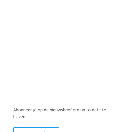
Harm Wiekens
Harm Wiekens
Harm Wiekens
Abonneer je op de nieuwsbrief om up to date te
blijven