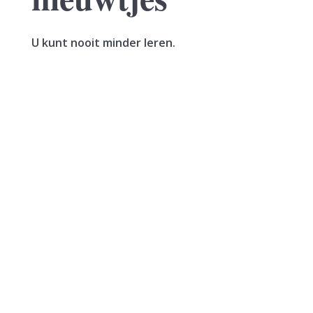
U kunt nooit minder leren.
De bevoegdheid om een navorderingsaanslag
op te leggen vervalt vijf jaar na het ontstaan
van de belastingschuld. Bij uitstel voor het doen
van aangifte wordt deze termijn verlengd met
het verleende...