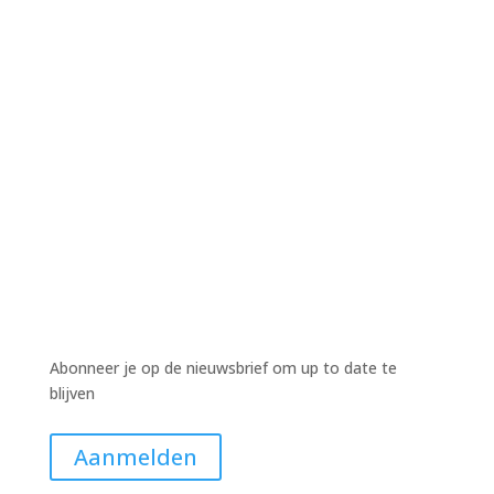
Harm Wiekens
Harm Wiekens
Harm Wiekens
Abonneer je op de nieuwsbrief om up to date te
blijven
Aanmelden