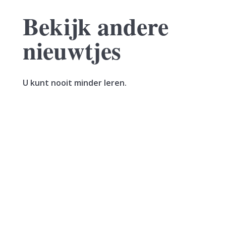
Bekijk andere
nieuwtjes
U kunt nooit minder leren.
Een vrouw verkoopt haar woning. In hetzelfde
jaar sluit zij een voorlopige koopovereenkomst
voor een nieuwe woning. Deze wordt het jaar
erna, in januari, geleverd. De vrouw maakt de