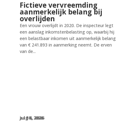
Fictieve vervreemding
aanmerkelijk belang bij
overlijden
Een vrouw overlijdt in 2020. De inspecteur legt
een aanslag inkomstenbelasting op, waarbij hij
een belastbaar inkomen uit aanmerkelijk belang
van € 241.893 in aanmerking neemt. De erven
van de...
aug 6, 2026
jul 30, 2026
jul 30, 2026