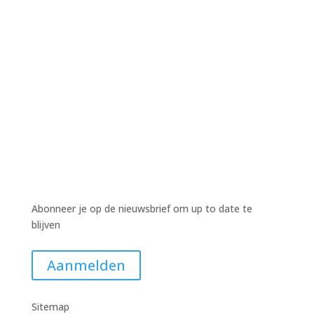
Harm Wiekens
Harm Wiekens
Harm Wiekens
Abonneer je op de nieuwsbrief om up to date te
blijven
Aanmelden
Sitemap