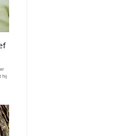
ef
eer
 hij