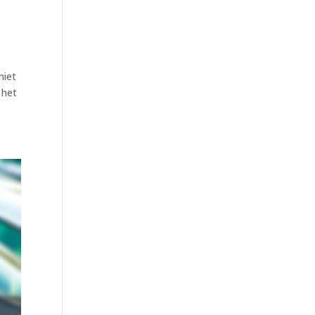
niet
 het