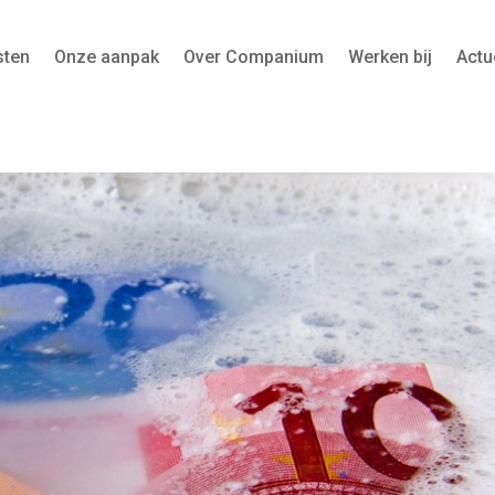
sten
Onze aanpak
Over Companium
Werken bij
Actu