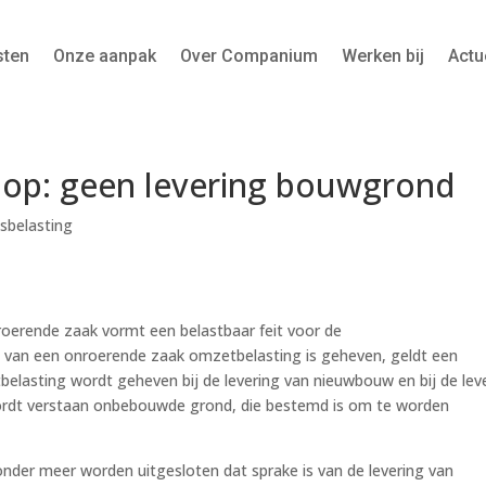
sten
Onze aanpak
Over Companium
Werken bij
Actu
loop: geen levering bouwgrond
sbelasting
roerende zaak vormt een belastbaar feit voor de
ng van een onroerende zaak omzetbelasting is geheven, geldt een
tbelasting wordt geheven bij de levering van nieuwbouw en bij de lev
ordt verstaan onbebouwde grond, die bestemd is om te worden
nder meer worden uitgesloten dat sprake is van de levering van