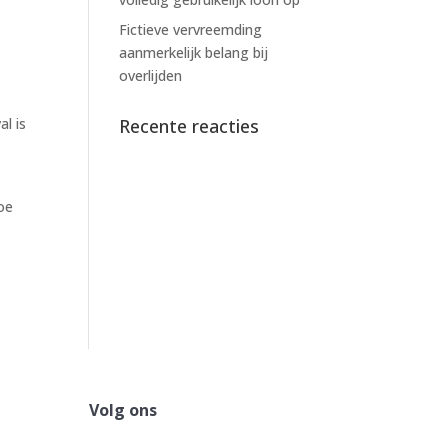
Fictieve vervreemding
aanmerkelijk belang bij
overlijden
l is
Recente reacties
toe
Volg ons