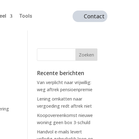
Contact
eel
Tools
Recente berichten
Van verplicht naar vrijwillig:
weg aftrek pensioenpremie
Lening omkatten naar
vergoeding redt aftrek niet
ering
Koopovereenkomst nieuwe
woning geen box 3-schuld
Handvol e-mails levert
volledig gebruikelijk loon op