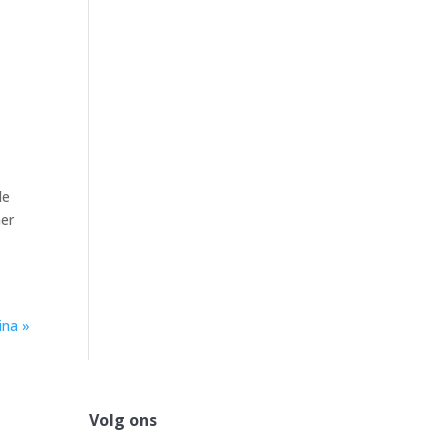
de
mer
ina »
Volg ons