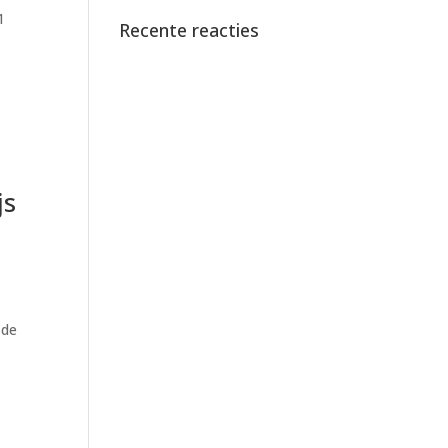
1
Recente reacties
js
e
 de