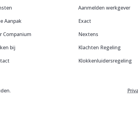
nsten
Aanmelden werkgever
e Aanpak
Exact
r Companium
Nextens
ken bij
Klachten Regeling
tact
Klokkenluidersregeling
uden.
Priv